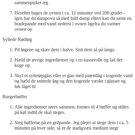
sammenpisket æg
Herefter bages de ovnen i ca. 12 minutter ved 200 grader -
igen har du dampovn så med fuld damp ellers kan du sætte en
bradepande med vand nederst i ovnen ligefra du varmer
ovnen op
Syltede Rødløg
Pil løgene og skær dem i halve. Snit dem så på langs.
Hæld de øvrige ingredienser op i en kasserolle og lad det
koge op.
Skyl et syltetøjsglas eller et glas med patentlåg i kogende vand
og hæld de snittede løg og den kogende væske i glasset og
luk låget til
Burgerbøffer
Alle ingredienser røres sammen, formes til 4 bøffer og stilles
på køl indtil de skal steges.
Steg bøfferne på en grilpande. Jeg plejer at stege dem i ca. 5
minutter på hver side, så er de stadigvæk medium stegt