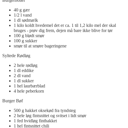
Burgerboller
40
g
gær
1/2
l
vand
1
dl
sødmælk
1
kilo
koldt hvedemel
det er ca. 1 til 1,2 kilo mel der skal
bruges - prøv dig frem, dejen må bare ikke blive for tør
100
g
blødt smør
100
g
sukker
smør
til at smøre bageringene
Syltede Rødløg
2
hele
rødløg
1
dl
eddike
2
dl
vand
1
dl
sukker
1
hel
laurbærblad
4
hele
peberkorn
Burger Bøf
500
g
hakket oksekød fra tyndsteg
2
hele
løg
fintsnittet og svitset i lidt smør
1
fed
hvidløg finthakket
1
hel
fintsnittet chili