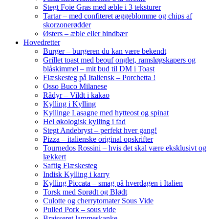
Stegt Foie Gras med æble i 3 teksturer
Tartar – med confiteret æggeblomme og chips af
skorzonerødder
Østers – æble eller hindbær
Hovedretter
Burger – burgeren du kan være bekendt
Grillet toast med beouf onglet, ramsløgskapers og
blåskimmel – mit bud til DM i Toast
Flæskesteg på Italiensk – Porchetta !
Osso Buco Milanese
Rådyr – Vildt i kakao
Kylling i Kylling
Kyllinge Lasagne med hytteost og spinat
Hel økologisk kylling i fad
Stegt Andebryst – perfekt hver gang!
Pizza – italienske original opskrifter
Tournedos Rossini – hvis det skal være eksklusivt og
lækkert
Saftig Flæskesteg
Indisk Kylling i karry
Kylling Piccata – smag på hverdagen i Italien
Torsk med Sprødt og Blødt
Culotte og cherrytomater Sous Vide
Pulled Pork – sous vide
Braisseret lammeskanke