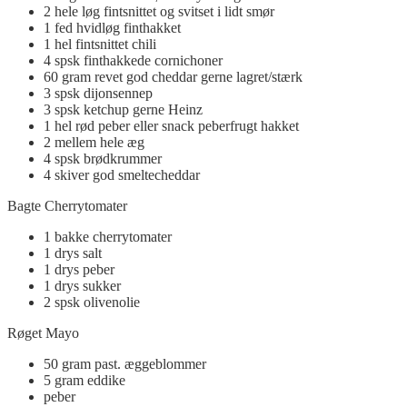
2
hele
løg
fintsnittet og svitset i lidt smør
1
fed
hvidløg finthakket
1
hel
fintsnittet chili
4
spsk
finthakkede cornichoner
60
gram
revet god cheddar
gerne lagret/stærk
3
spsk
dijonsennep
3
spsk
ketchup gerne Heinz
1
hel
rød peber eller snack peberfrugt hakket
2
mellem
hele æg
4
spsk
brødkrummer
4
skiver
god smeltecheddar
Bagte Cherrytomater
1
bakke
cherrytomater
1
drys
salt
1
drys
peber
1
drys
sukker
2
spsk
olivenolie
Røget Mayo
50
gram
past. æggeblommer
5
gram
eddike
peber