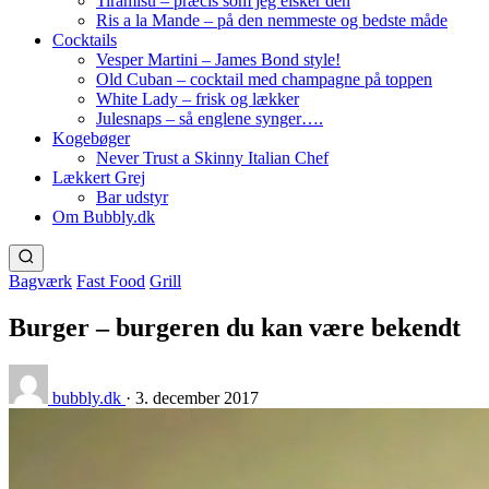
Tiramisu – præcis som jeg elsker den
Ris a la Mande – på den nemmeste og bedste måde
Cocktails
Vesper Martini – James Bond style!
Old Cuban – cocktail med champagne på toppen
White Lady – frisk og lækker
Julesnaps – så englene synger….
Kogebøger
Never Trust a Skinny Italian Chef
Lækkert Grej
Bar udstyr
Om Bubbly.dk
Bagværk
Fast Food
Grill
Burger – burgeren du kan være bekendt
bubbly.dk
·
3. december 2017