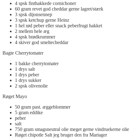
4
spsk
finthakkede cornichoner
60
gram
revet god cheddar
gerne lagret/stærk
3
spsk
dijonsennep
3
spsk
ketchup gerne Heinz
1
hel
rød peber eller snack peberfrugt hakket
2
mellem
hele æg
4
spsk
brødkrummer
4
skiver
god smeltecheddar
Bagte Cherrytomater
1
bakke
cherrytomater
1
drys
salt
1
drys
peber
1
drys
sukker
2
spsk
olivenolie
Røget Mayo
50
gram
past. æggeblommer
5
gram
eddike
peber
salt
750
gram
smagsneutral olie
meget gerne vindruekerne olie
Røget chipotle Salt
jeg bruger den fra Mariager