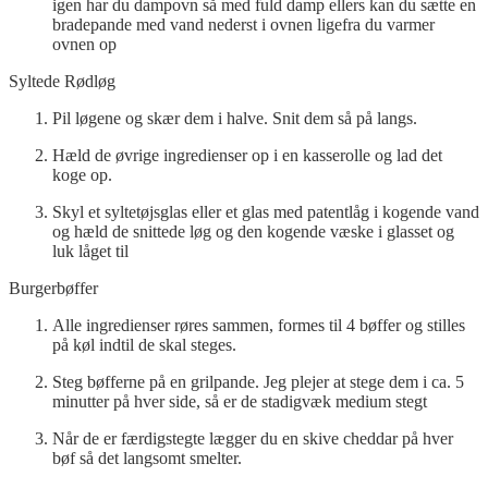
igen har du dampovn så med fuld damp ellers kan du sætte en
bradepande med vand nederst i ovnen ligefra du varmer
ovnen op
Syltede Rødløg
Pil løgene og skær dem i halve. Snit dem så på langs.
Hæld de øvrige ingredienser op i en kasserolle og lad det
koge op.
Skyl et syltetøjsglas eller et glas med patentlåg i kogende vand
og hæld de snittede løg og den kogende væske i glasset og
luk låget til
Burgerbøffer
Alle ingredienser røres sammen, formes til 4 bøffer og stilles
på køl indtil de skal steges.
Steg bøfferne på en grilpande. Jeg plejer at stege dem i ca. 5
minutter på hver side, så er de stadigvæk medium stegt
Når de er færdigstegte lægger du en skive cheddar på hver
bøf så det langsomt smelter.