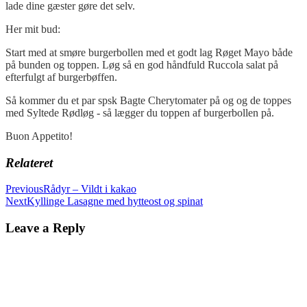
lade dine gæster gøre det selv.
Her mit bud:
Start med at smøre burgerbollen med et godt lag Røget Mayo både
på bunden og toppen. Løg så en god håndfuld Ruccola salat på
efterfulgt af burgerbøffen.
Så kommer du et par spsk Bagte Cherytomater på og og de toppes
med Syltede Rødløg - så lægger du toppen af burgerbollen på.
Buon Appetito!
Relateret
Previous
Rådyr – Vildt i kakao
Next
Kyllinge Lasagne med hytteost og spinat
Leave a Reply