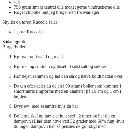
salt
750
gram
smagsneutral olie
meget gerne vindruekerne olie
Røget chipotle Salt
jeg bruger den fra Mariager
Skyllet og tørret Ruccola salat
1
pose
Ruccola
Sådan gør du
Burgerboller
Rør gær ud i vand og mælk
Rør mel og smøret i og tilsæt til sidst salt og sukker
Rør dejen sammen og lad den stå og hæve koldt natten over
Dagen efter deler du dejen i 90 grams boller som kommes i
smørsmurte ringforme med en diameter på 10 cm og 1 cm i
højden.
Drys evt. med sesamfrø hvis du har
Bollerne skal nu hæve et lunt sted i 2 timer og har du en
dampovn så lad dem høve ved 32 grader med 60% fugt -hvis
du ingen dampovn har, så pensles de grundigt med