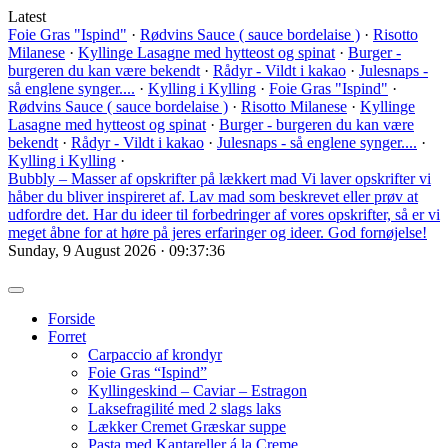
Latest
Foie Gras "Ispind"
·
Rødvins Sauce ( sauce bordelaise )
·
Risotto
Milanese
·
Kyllinge Lasagne med hytteost og spinat
·
Burger -
burgeren du kan være bekendt
·
Rådyr - Vildt i kakao
·
Julesnaps -
så englene synger....
·
Kylling i Kylling
·
Foie Gras "Ispind"
·
Rødvins Sauce ( sauce bordelaise )
·
Risotto Milanese
·
Kyllinge
Lasagne med hytteost og spinat
·
Burger - burgeren du kan være
bekendt
·
Rådyr - Vildt i kakao
·
Julesnaps - så englene synger....
·
Kylling i Kylling
·
Bubbly – Masser af opskrifter på lækkert mad
Vi laver opskrifter vi
håber du bliver inspireret af. Lav mad som beskrevet eller prøv at
udfordre det. Har du ideer til forbedringer af vores opskrifter, så er vi
meget åbne for at høre på jeres erfaringer og ideer. God fornøjelse!
Sunday, 9 August 2026 · 09:37:38
Forside
Forret
Carpaccio af krondyr
Foie Gras “Ispind”
Kyllingeskind – Caviar – Estragon
Laksefragilité med 2 slags laks
Lækker Cremet Græskar suppe
Pasta med Kantareller á la Creme