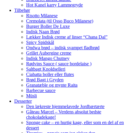
Hot Kanel karry Lammegryde
Tilbehør
Risotto Milanese
Cremolata (til Osso Buco Milanese)
Burger Boller De Luxe
Indisk Naan Brød
Lækker Indisk creme af linser “Chana Dal”
Spicy Spidskål
Ondwa brød – indisk svampet fladbrød
Grillet Aubergine creme
Indisk Mango Chutney
Rødvins Sauce ( sauce bordelaise )
Saltbagt Knoldselleri
Ciabatta boller eller flutes
Brød Bagt i Gryden
Granatæble og mynte Raita
Barbecue sauce
Müsli
Desserter
Den lækreste hjemmelavede Jordbærtærte
Gâteau Marcel – Verdens absolut bedste
chokoladekage!
Sponge cake – en hurtig kage, eller som en del af en
dessert