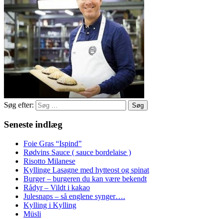
Søg efter:
Seneste indlæg
Foie Gras “Ispind”
Rødvins Sauce ( sauce bordelaise )
Risotto Milanese
Kyllinge Lasagne med hytteost og spinat
Burger – burgeren du kan være bekendt
Rådyr – Vildt i kakao
Julesnaps – så englene synger….
Kylling i Kylling
Müsli