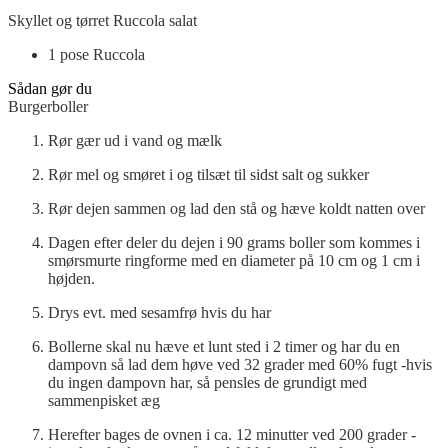
Skyllet og tørret Ruccola salat
1
pose
Ruccola
Sådan gør du
Burgerboller
Rør gær ud i vand og mælk
Rør mel og smøret i og tilsæt til sidst salt og sukker
Rør dejen sammen og lad den stå og hæve koldt natten over
Dagen efter deler du dejen i 90 grams boller som kommes i
smørsmurte ringforme med en diameter på 10 cm og 1 cm i
højden.
Drys evt. med sesamfrø hvis du har
Bollerne skal nu hæve et lunt sted i 2 timer og har du en
dampovn så lad dem høve ved 32 grader med 60% fugt -hvis
du ingen dampovn har, så pensles de grundigt med
sammenpisket æg
Herefter bages de ovnen i ca. 12 minutter ved 200 grader -