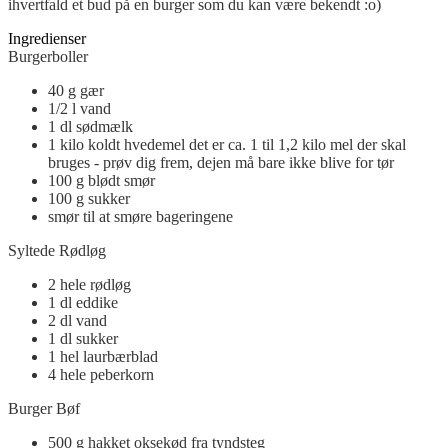
ihvertfald et bud på en burger som du kan være bekendt :o)
Ingredienser
Burgerboller
40
g
gær
1/2
l
vand
1
dl
sødmælk
1
kilo
koldt hvedemel
det er ca. 1 til 1,2 kilo mel der skal
bruges - prøv dig frem, dejen må bare ikke blive for tør
100
g
blødt smør
100
g
sukker
smør
til at smøre bageringene
Syltede Rødløg
2
hele
rødløg
1
dl
eddike
2
dl
vand
1
dl
sukker
1
hel
laurbærblad
4
hele
peberkorn
Burger Bøf
500
g
hakket oksekød fra tyndsteg