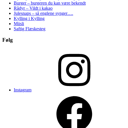
Burger – burgeren du kan være bekendt
Rådyr – Vildt i kakao
Julesnaps – så englene synger….
Kylling i Kylling
Müsli
Saftig Flæskesteg
Følg
Instagram