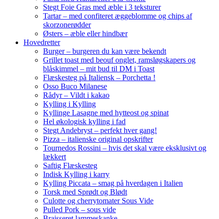
Stegt Foie Gras med æble i 3 teksturer
Tartar – med confiteret æggeblomme og chips af
skorzonerødder
Østers – æble eller hindbær
Hovedretter
Burger – burgeren du kan være bekendt
Grillet toast med beouf onglet, ramsløgskapers og
blåskimmel – mit bud til DM i Toast
Flæskesteg på Italiensk – Porchetta !
Osso Buco Milanese
Rådyr – Vildt i kakao
Kylling i Kylling
Kyllinge Lasagne med hytteost og spinat
Hel økologisk kylling i fad
Stegt Andebryst – perfekt hver gang!
Pizza – italienske original opskrifter
Tournedos Rossini – hvis det skal være eksklusivt og
lækkert
Saftig Flæskesteg
Indisk Kylling i karry
Kylling Piccata – smag på hverdagen i Italien
Torsk med Sprødt og Blødt
Culotte og cherrytomater Sous Vide
Pulled Pork – sous vide
Braisseret lammeskanke