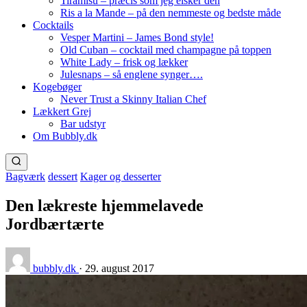
Tiramisu – præcis som jeg elsker den
Ris a la Mande – på den nemmeste og bedste måde
Cocktails
Vesper Martini – James Bond style!
Old Cuban – cocktail med champagne på toppen
White Lady – frisk og lækker
Julesnaps – så englene synger….
Kogebøger
Never Trust a Skinny Italian Chef
Lækkert Grej
Bar udstyr
Om Bubbly.dk
Bagværk
dessert
Kager og desserter
Den lækreste hjemmelavede
Jordbærtærte
bubbly.dk
·
29. august 2017