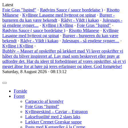
Latest
Foie Gras "Ispind"
·
Rødvins Sauce ( sauce bordelaise )
·
Risotto
Milanese
·
Kyllinge Lasagne med hytteost og spinat
·
Burger -
burgeren du kan være bekendt
·
Rådyr - Vildt i kakao
·
Julesnaps -
så englene synger....
·
Kylling i Kylling
·
Foie Gras "Ispind"
·
Rødvins Sauce ( sauce bordelaise )
·
Risotto Milanese
·
Kyllinge
Lasagne med hytteost og spinat
·
Burger - burgeren du kan være
bekendt
·
Rådyr - Vildt i kakao
·
Julesnaps - så englene synger....
·
Kylling i Kylling
·
Bubbly – Masser af opskrifter på lækkert mad
Vi laver opskrifter vi
håber du bliver inspireret af. Lav mad som beskrevet eller prøv at
udfordre det. Har du ideer til forbedringer af vores opskrifter, så er vi
meget åbne for at høre på jeres erfaringer og ideer. God fornøjelse!
Saturday, 8 August 2026 · 08:13:13
Forside
Forret
Carpaccio af krondyr
Foie Gras “Ispind”
Kyllingeskind – Caviar – Estragon
Laksefragilité med 2 slags laks
Lækker Cremet Græskar suppe
Pasta med Kantareller á la Creme