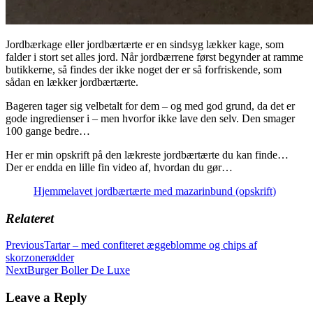
Jordbærkage eller jordbærtærte er en sindsyg lækker kage, som
falder i stort set alles jord. Når jordbærrene først begynder at ramme
butikkerne, så findes der ikke noget der er så forfriskende, som
sådan en lækker jordbærtærte.
Bageren tager sig velbetalt for dem – og med god grund, da det er
gode ingredienser i – men hvorfor ikke lave den selv. Den smager
100 gange bedre…
Her er min opskrift på den lækreste jordbærtærte du kan finde…
Der er endda en lille fin video af, hvordan du gør…
Hjemmelavet jordbærtærte med mazarinbund (opskrift)
Relateret
Previous
Tartar – med confiteret æggeblomme og chips af
skorzonerødder
Next
Burger Boller De Luxe
Leave a Reply