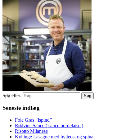
Søg efter:
Seneste indlæg
Foie Gras “Ispind”
Rødvins Sauce ( sauce bordelaise )
Risotto Milanese
Kyllinge Lasagne med hytteost og spinat