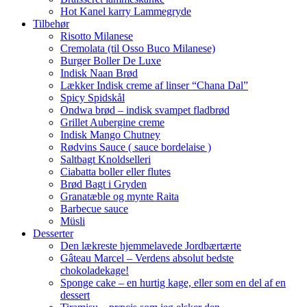
Hot Kanel karry Lammegryde
Tilbehør
Risotto Milanese
Cremolata (til Osso Buco Milanese)
Burger Boller De Luxe
Indisk Naan Brød
Lækker Indisk creme af linser “Chana Dal”
Spicy Spidskål
Ondwa brød – indisk svampet fladbrød
Grillet Aubergine creme
Indisk Mango Chutney
Rødvins Sauce ( sauce bordelaise )
Saltbagt Knoldselleri
Ciabatta boller eller flutes
Brød Bagt i Gryden
Granatæble og mynte Raita
Barbecue sauce
Müsli
Desserter
Den lækreste hjemmelavede Jordbærtærte
Gâteau Marcel – Verdens absolut bedste
chokoladekage!
Sponge cake – en hurtig kage, eller som en del af en
dessert