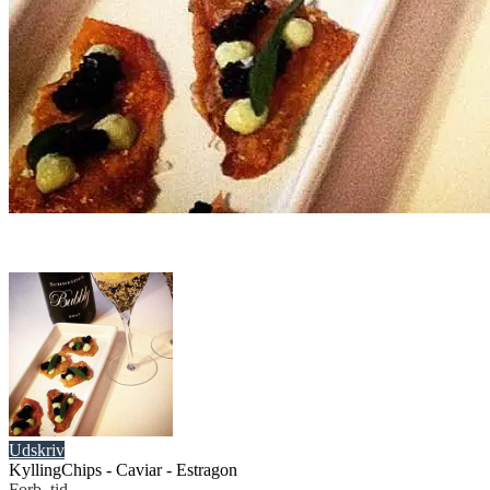
Udskriv
KyllingChips - Caviar - Estragon
Forb. tid