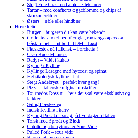
Stegt Foie Gras med æble i 3 teksturer
Tartar – med confiteret æggeblomme og chips af
skorzonerødder
Østers – æble eller hindbær
Hovedretter
Burger – burgeren du kan være bekendt
Grillet toast med beouf onglet, ramsløgskapers og
blåskimmel – mit bud til DM i Toast
Flæskesteg på Italiensk – Porchetta !
Osso Buco Milanese
Rådyr – Vildt i kakao
Kylling i Kylling
Kyllinge Lasagne med hytteost og spinat
Hel økologisk kylling i fad
Stegt Andebryst – perfekt hver gang!
Pizza – italienske original opskrifter
Tournedos Rossini – hvis det skal være eksklusivt og
lækkert
Saftig Flæskesteg
Indisk Kylling i karry
Kylling Piccata – smag på hverdagen i Italien
Torsk med Sprødt og Blødt
Culotte og cherrytomater Sous Vide
Pulled Pork – sous vide
Braisseret lammeskanke