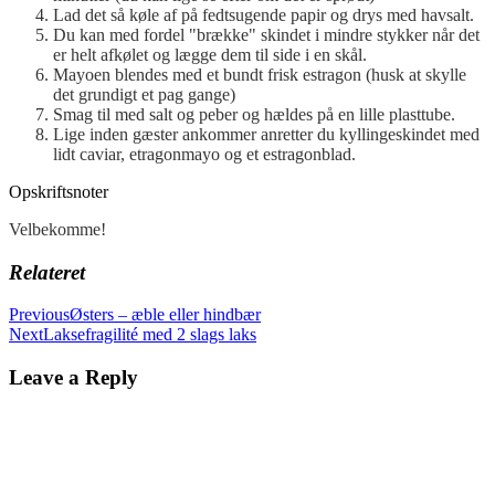
Lad det så køle af på fedtsugende papir og drys med havsalt.
Du kan med fordel "brække" skindet i mindre stykker når det
er helt afkølet og lægge dem til side i en skål.
Mayoen blendes med et bundt frisk estragon (husk at skylle
det grundigt et pag gange)
Smag til med salt og peber og hældes på en lille plasttube.
Lige inden gæster ankommer anretter du kyllingeskindet med
lidt caviar, etragonmayo og et estragonblad.
Opskriftsnoter
Velbekomme!
Relateret
Previous
Østers – æble eller hindbær
Next
Laksefragilité med 2 slags laks
Leave a Reply