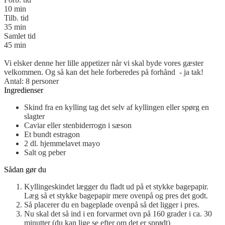
10
min
Tilb. tid
35
min
Samlet tid
45
min
Vi elsker denne her lille appetizer når vi skal byde vores gæster
velkommen. Og så kan det hele forberedes på forhånd - ja tak!
Antal
:
8
personer
Ingredienser
Skind fra en kylling
tag det selv af kyllingen eller spørg en
slagter
Caviar
eller stenbiderrogn i sæson
Et bundt estragon
2
dl.
hjemmelavet mayo
Salt og peber
Sådan gør du
Kyllingeskindet lægger du fladt ud på et stykke bagepapir.
Læg så et stykke bagepapir mere ovenpå og pres det godt.
Så placerer du en bageplade ovenpå så det ligger i pres.
Nu skal det så ind i en forvarmet ovn på 160 grader i ca. 30
minutter (du kan lige se efter om det er sprødt)