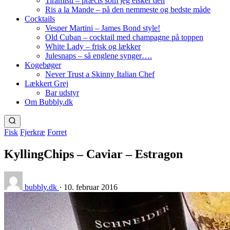
Tiramisu – præcis som jeg elsker den
Ris a la Mande – på den nemmeste og bedste måde
Cocktails
Vesper Martini – James Bond style!
Old Cuban – cocktail med champagne på toppen
White Lady – frisk og lækker
Julesnaps – så englene synger….
Kogebøger
Never Trust a Skinny Italian Chef
Lækkert Grej
Bar udstyr
Om Bubbly.dk
Fisk
Fjerkræ
Forret
KyllingChips – Caviar – Estragon
bubbly.dk
·
10. februar 2016