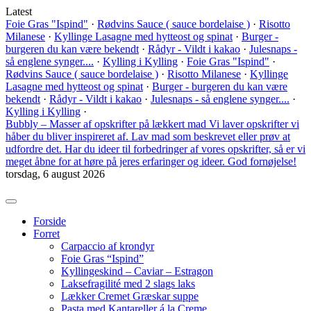
Latest
Foie Gras "Ispind"
·
Rødvins Sauce ( sauce bordelaise )
·
Risotto
Milanese
·
Kyllinge Lasagne med hytteost og spinat
·
Burger -
burgeren du kan være bekendt
·
Rådyr - Vildt i kakao
·
Julesnaps -
så englene synger....
·
Kylling i Kylling
·
Foie Gras "Ispind"
·
Rødvins Sauce ( sauce bordelaise )
·
Risotto Milanese
·
Kyllinge
Lasagne med hytteost og spinat
·
Burger - burgeren du kan være
bekendt
·
Rådyr - Vildt i kakao
·
Julesnaps - så englene synger....
·
Kylling i Kylling
·
Bubbly – Masser af opskrifter på lækkert mad
Vi laver opskrifter vi
håber du bliver inspireret af. Lav mad som beskrevet eller prøv at
udfordre det. Har du ideer til forbedringer af vores opskrifter, så er vi
meget åbne for at høre på jeres erfaringer og ideer. God fornøjelse!
torsdag, 6 august 2026
Forside
Forret
Carpaccio af krondyr
Foie Gras “Ispind”
Kyllingeskind – Caviar – Estragon
Laksefragilité med 2 slags laks
Lækker Cremet Græskar suppe
Pasta med Kantareller á la Creme