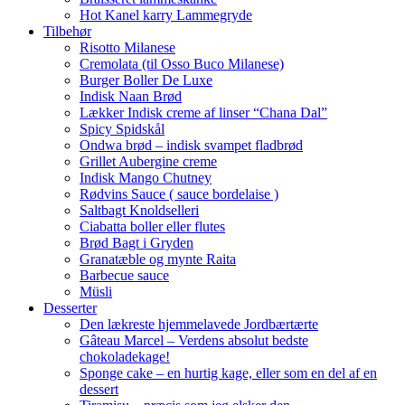
Hot Kanel karry Lammegryde
Tilbehør
Risotto Milanese
Cremolata (til Osso Buco Milanese)
Burger Boller De Luxe
Indisk Naan Brød
Lækker Indisk creme af linser “Chana Dal”
Spicy Spidskål
Ondwa brød – indisk svampet fladbrød
Grillet Aubergine creme
Indisk Mango Chutney
Rødvins Sauce ( sauce bordelaise )
Saltbagt Knoldselleri
Ciabatta boller eller flutes
Brød Bagt i Gryden
Granatæble og mynte Raita
Barbecue sauce
Müsli
Desserter
Den lækreste hjemmelavede Jordbærtærte
Gâteau Marcel – Verdens absolut bedste
chokoladekage!
Sponge cake – en hurtig kage, eller som en del af en
dessert