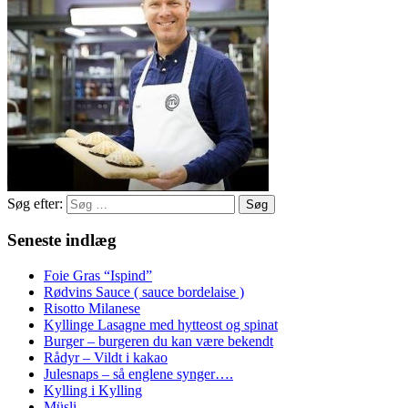
Søg efter:
Seneste indlæg
Foie Gras “Ispind”
Rødvins Sauce ( sauce bordelaise )
Risotto Milanese
Kyllinge Lasagne med hytteost og spinat
Burger – burgeren du kan være bekendt
Rådyr – Vildt i kakao
Julesnaps – så englene synger….
Kylling i Kylling
Müsli